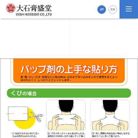
JP
EN
パップの使い方