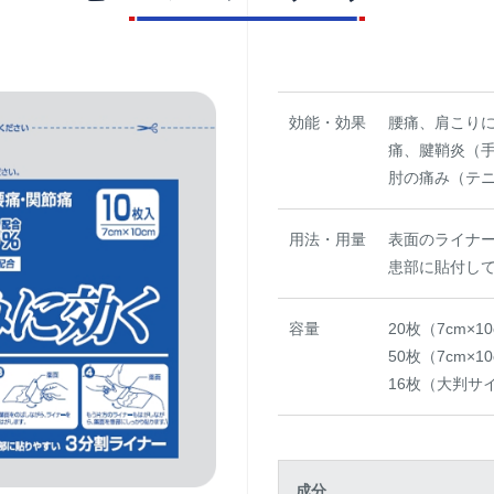
効能・効果
腰痛、肩こり
痛、腱鞘炎（
肘の痛み（テ
用法・用量
表面のライナー
患部に貼付し
容量
20枚（7cm×1
50枚（7cm×1
16枚（大判サイ
成分