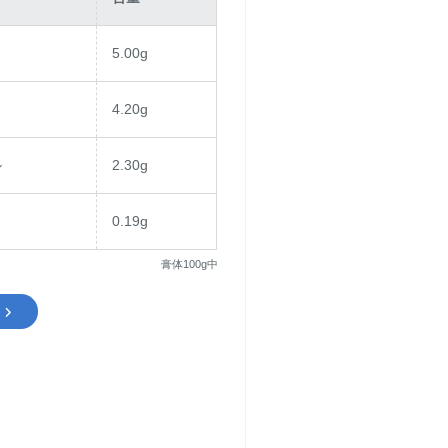
5.00g
4.20g
ル
2.30g
0.19g
膏体100g中