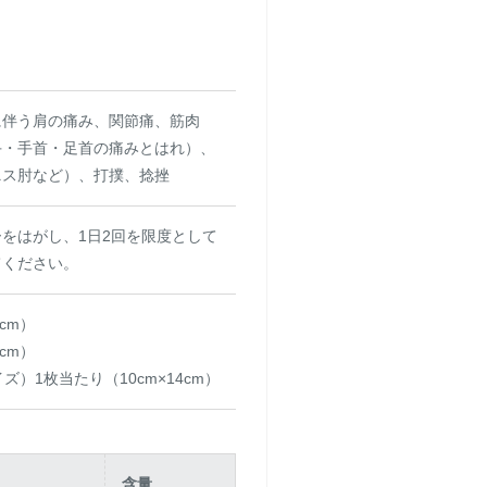
に伴う肩の痛み、関節痛、筋肉
手・手首・足首の痛みとはれ）、
ニス肘など）、打撲、捻挫
をはがし、1日2回を限度として
てください。
0cm）
0cm）
ズ）1枚当たり（10cm×14cm）
含量