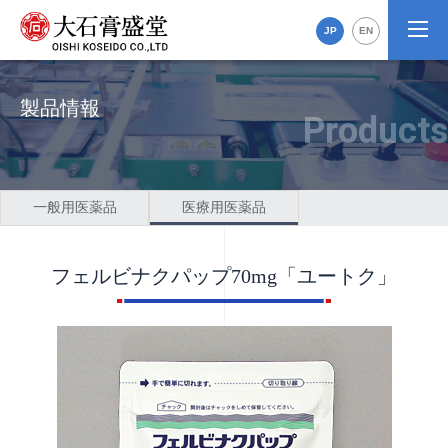
JP
EN
製品情報
一般用医薬品
医療用医薬品
フェルビナクパップ70mg「ユートク」