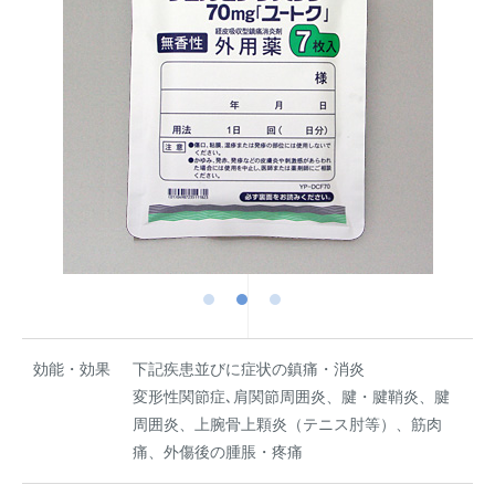
効能・効果
下記疾患並びに症状の鎮痛・消炎
変形性関節症､肩関節周囲炎、腱・腱鞘炎、腱
周囲炎、上腕骨上顆炎（テニス肘等）、筋肉
痛、外傷後の腫脹・疼痛