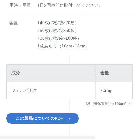
用法・用量
1日2回患部に貼付してください。
容量
140枚(7枚/袋×20袋）
350枚(7枚/袋×50袋）
700枚(7枚/袋×100袋）
1枚あたり（10cm×14cm）
成分
含量
フェルビナク
70mg
1枚（膏体質量14g/140cm²）中
この製品についてのPDF