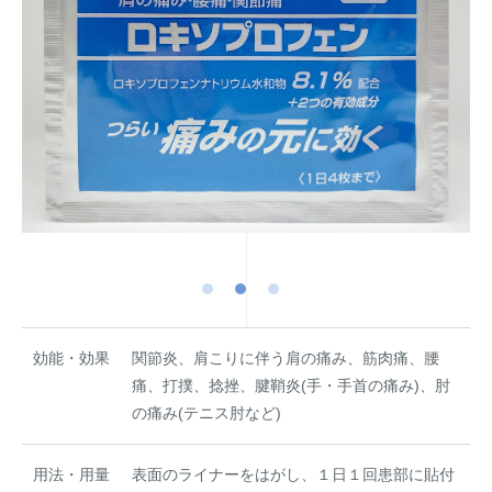
効能・効果
関節炎、肩こりに伴う肩の痛み、筋肉痛、腰
痛、打撲、捻挫、腱鞘炎(手・手首の痛み)、肘
の痛み(テニス肘など)
用法・用量
表面のライナーをはがし、１日１回患部に貼付