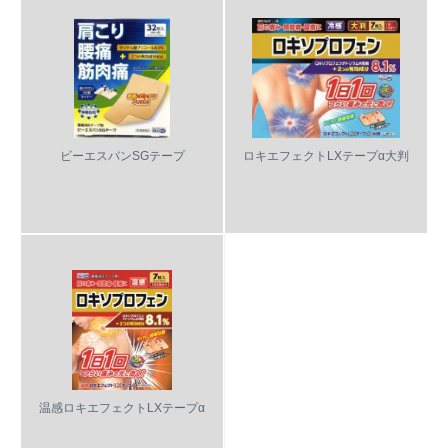
ビーエスバンSGテープ
ロキエフェクトLXテープα大判
温感ロキエフェクトLXテープα