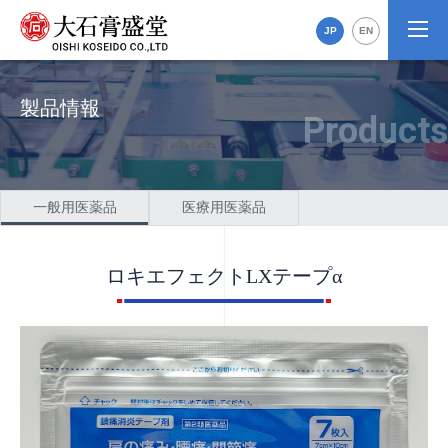
JP
EN
製品情報
一般用医薬品
医療用医薬品
ロキエフェクトLXテープα